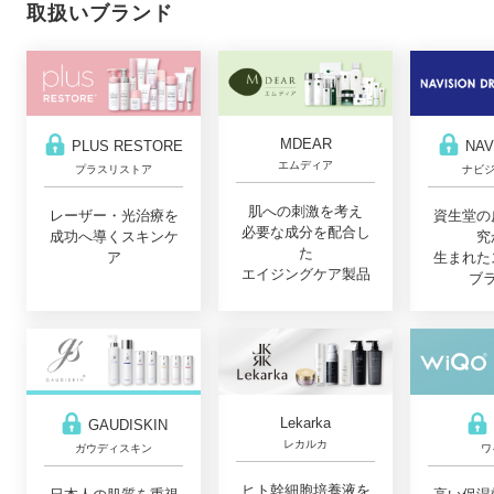
取扱いブランド
MDEAR
PLUS RESTORE
NAV
エムディア
プラスリストア
ナビジ
肌への刺激を考え
レーザー・光治療を
資生堂の
必要な成分を配合し
成功へ導くスキンケ
究
た
ア
生まれた
エイジングケア製品
ブ
Lekarka
GAUDISKIN
レカルカ
ガウディスキン
ワ
ヒト幹細胞培養液を