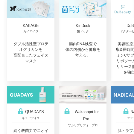
Dr.
KAIIAGE
KinDock
ドクター
カイエイジ
菌ドック
美容医療
ダブル活性型プロテ
腸内DNA検査で
収&長時
オグリカンを
体の内側から健康を
ミンCサ
高配合したフェイス
考える。
リポソー
マスク
リリース
を独
QUADAYS
Wakasapri for
N
キュアデイズ
ナデ
Pro.
ワカサプリフォープロ
続く殺菌力でニオイ
肌トラブ