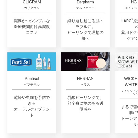
CLIGRAM
Derpharm
HG
カリグラム
デルファーマ
エイチジ
®︎
濃厚かつシンプルな
繰り返し起こる肌ト
HARG
療
医療機関向け高濃度
ラブルに。
コスメ
ピーリングで理想の
薬用ドク
肌へ
ケア
Peptisal
HERRAS
WICKE
WHITE
ペプチサル
ヘラス
ウィキッド
ク
乾燥や虫歯を予防で
乳酸ピーリングで、
きる
顔全身に艶のある透
まるで雪
オーラルケアブラン
明感を
肌に
ド
トーンア
リ