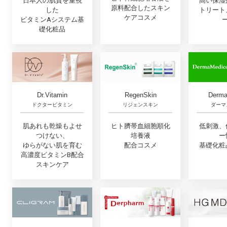
日本人の肌質を重視
高い保湿
原料配合したスキン
した
トリート
ケアコスメ
ビタミンAシステム基
礎化粧品
Dr.Vitamin
RegenSkin
Derma
ドクタービタミン
リジェンスキン
ダーマ
肌あれも乾燥もよせ
ヒト臍帯血細胞順化
低刺激、
つけない、
培養液
ー
ゆらがない肌を育む
配合コスメ
基礎化粧
高濃度ビタミンB配合
スキンケア