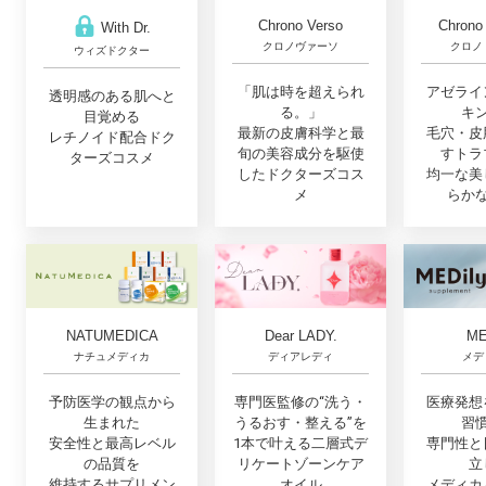
Chrono
Chrono Verso
With Dr.
クロノ
クロノヴァーソ
ウィズドクター
アゼライ
「肌は時を超えられ
透明感のある肌へと
キ
る。」
目覚める
毛穴・皮
最新の皮膚科学と最
レチノイド配合ドク
すトラ
旬の美容成分を駆使
ターズコスメ
均一な美
したドクターズコス
らか
メ
NATUMEDICA
Dear LADY.
ME
ナチュメディカ
ディアレディ
メデ
予防医学の観点から
専門医監修の“洗う・
医療発想
生まれた
うるおす・整える”を
習
安全性と最高レベル
1本で叶える二層式デ
専門性と
の品質を
リケートゾーンケア
立
維持するサプリメン
オイル
メディカ