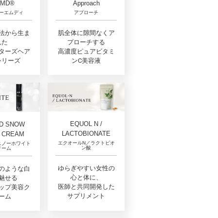
Approach
 MD®
アプローチ
ーエムディ
肌全体に隙間なくア
法から生ま
プローチする
れた
高濃度ピュアビタミ
ターズヘア
ンC美容液
シリーズ
EQUOL N /
D SNOW
LACTOBIONATE
 CREAM
エクオールN／ラクトビオ
スノーホワイト
ン酸
リーム
ゆらぎやすい女性の
のような白
心と体に、
魅せる
医師と共同開発した
ップ美容ク
サプリメント
ーム