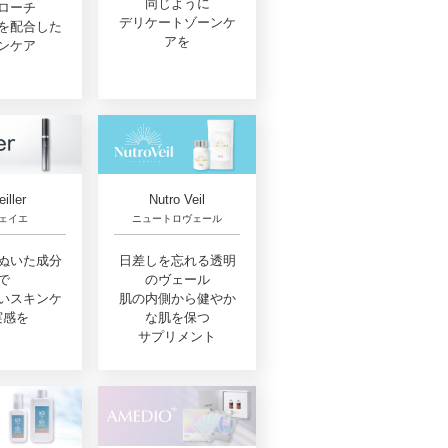
同じように
ローチ
デリケートゾーンケ
を配合した
アを
ンケア
eiller
Nutro Veil
ェイエ
ニュートロヴェール
ぬいた成分
日差しを忘れる透明
で
のヴェール
いスキンケ
肌の内側から健やか
実感を
な肌を保つ
サプリメント