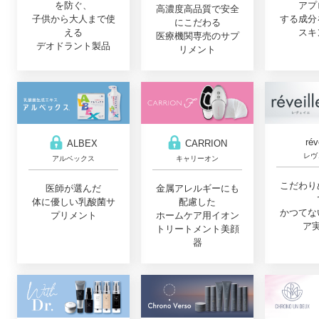
を防ぐ、
アプ
高濃度高品質で安全
子供から大人まで使
する成分
にこだわる
える
スキ
医療機関専売のサプ
デオドラント製品
リメント
rév
ALBEX
CARRION
レヴ
アルベックス
キャリーオン
こだわり
医師が選んだ
金属アレルギーにも
体に優しい乳酸菌サ
配慮した
かつてな
プリメント
ホームケア用イオン
ア
トリートメント美顔
器