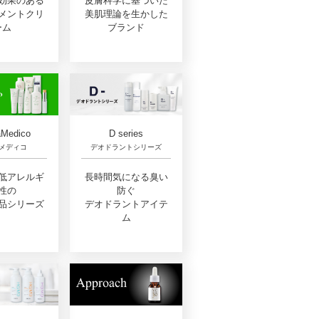
効果のある
皮膚科学に基づいた
メントクリ
美肌理論を生かした
ーム
ブランド
D series
Medico
デオドラントシリーズ
メディコ
長時間気になる臭い
低アレルギ
防ぐ
性の
デオドラントアイテ
品シリーズ
ム