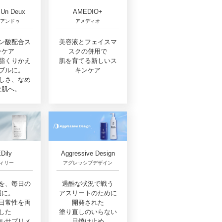
 Un Deux
AMEDIO+
 アンドゥ
アメディオ
ン酸配合ス
美容液とフェイスマ
ンケア
スクの併用で
脂くりかえ
肌を育てる新しいス
ブルに。
キンケア
しさ、なめ
な肌へ。
Dily
Aggressive Design
ィリー
アグレッシブデザイン
を、毎日の
過酷な状況で戦う
慣に。
アスリートのために
日常性を両
開発された
した
塗り直しのいらない
ルサプリメ
日焼け止め