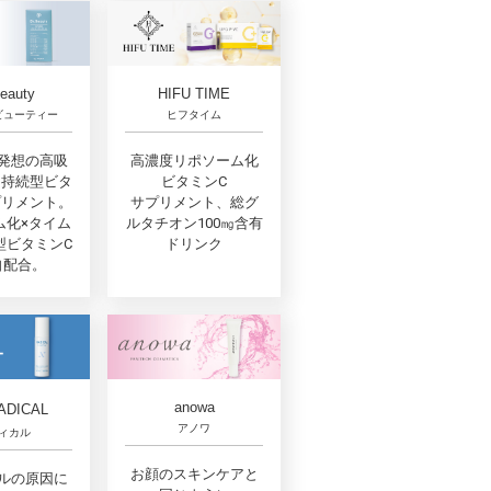
Beauty
HIFU TIME
ビューティー
ヒフタイム
発想の高吸
高濃度リポソーム化
間持続型ビタ
ビタミンC
プリメント。
サプリメント、総グ
ム化×タイム
ルタチオン100㎎含有
型ビタミンC
ドリンク
自配合。
anowa
ADICAL
アノワ
ィカル
お顔のスキンケアと
ルの原因に