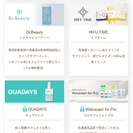
Dr.Beauty
HIFU TIME
ドクタービューティー
ヒフタイム
美容医療発想の高吸収&長時間持続型ビ
高濃度リポソーム化ビタミンC
タミンCサプリメント。
サプリメント、総グルタチオン100㎎含
リポソーム化×タイムリリース型ビタミ
有ドリンク
ンCを独自配合。
QUADAYS
Wakasapri for Pro.
キュアデイズ
ワカサプリフォープロ
続く殺菌力でニオイを防ぐ、
高濃度高品質で安全にこだわる