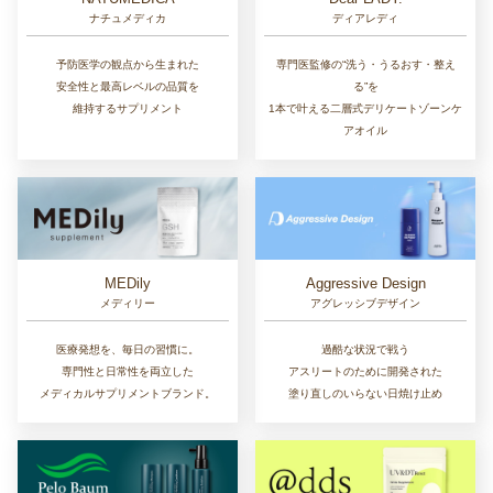
ナチュメディカ
ディアレディ
予防医学の観点から生まれた
専門医監修の“洗う・うるおす・整え
安全性と最高レベルの品質を
る”を
維持するサプリメント
1本で叶える二層式デリケートゾーンケ
アオイル
MEDily
Aggressive Design
メディリー
アグレッシブデザイン
医療発想を、毎日の習慣に。
過酷な状況で戦う
専門性と日常性を両立した
アスリートのために開発された
メディカルサプリメントブランド。
塗り直しのいらない日焼け止め