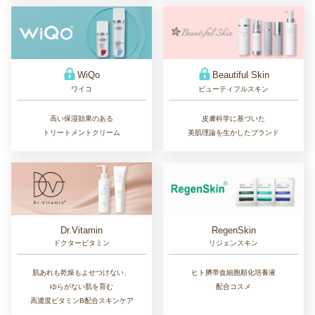
WiQo
Beautiful Skin
ワイコ
ビューティフルスキン
高い保湿効果のある
皮膚科学に基づいた
トリートメントクリーム
美肌理論を生かしたブランド
Dr.Vitamin
RegenSkin
ドクタービタミン
リジェンスキン
肌あれも乾燥もよせつけない、
ヒト臍帯血細胞順化培養液
ゆらがない肌を育む
配合コスメ
高濃度ビタミンB配合スキンケア