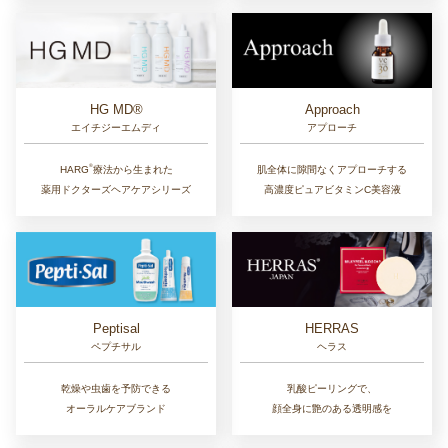
Approach
HG MD®
アプローチ
エイチジーエムディ
®︎
肌全体に隙間なくアプローチする
HARG
療法から生まれた
高濃度ピュアビタミンC美容液
薬用ドクターズヘアケアシリーズ
Peptisal
HERRAS
ペプチサル
ヘラス
乾燥や虫歯を予防できる
乳酸ピーリングで、
オーラルケアブランド
顔全身に艶のある透明感を