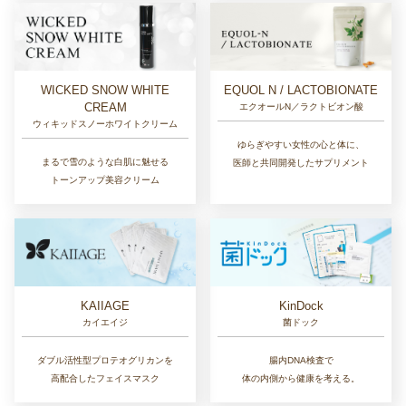
EQUOL N / LACTOBIONATE
WICKED SNOW WHITE
CREAM
エクオールN／ラクトビオン酸
ウィキッドスノーホワイトクリーム
ゆらぎやすい女性の心と体に、
まるで雪のような白肌に魅せる
医師と共同開発したサプリメント
トーンアップ美容クリーム
KAIIAGE
KinDock
カイエイジ
菌ドック
ダブル活性型プロテオグリカンを
腸内DNA検査で
高配合したフェイスマスク
体の内側から健康を考える。