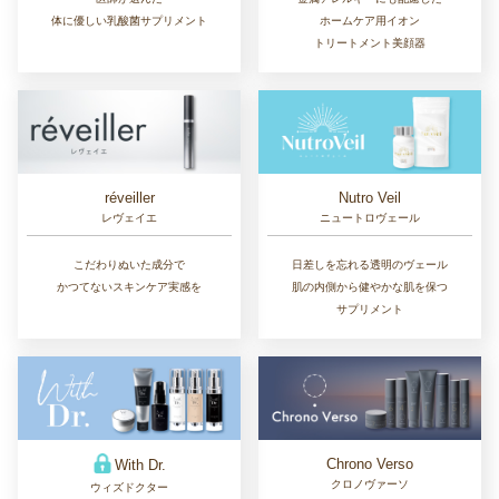
体に優しい乳酸菌サプリメント
ホームケア用イオン
トリートメント美顔器
réveiller
Nutro Veil
レヴェイエ
ニュートロヴェール
こだわりぬいた成分で
日差しを忘れる透明のヴェール
かつてないスキンケア実感を
肌の内側から健やかな肌を保つ
サプリメント
Chrono Verso
With Dr.
クロノヴァーソ
ウィズドクター