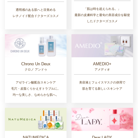
「肌は時を超えられる。」
透明感のある肌へと目覚める
最新の皮膚科学と最旬の美容成分を駆使
レチノイド配合ドクターズコスメ
したドクターズコスメ
Chrono Un Deux
AMEDIO+
クロノ アンドゥ
アメディオ
アゼライン酸配合スキンケア
美容液とフェイスマスクの併用で
毛穴・皮脂くりかえすトラブルに。
肌を育てる新しいスキンケア
均一な美しさ、なめらかな肌へ。
NATUMEDICA
Dear LADY.