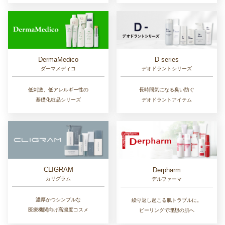
D series
DermaMedico
デオドラントシリーズ
ダーマメディコ
長時間気になる臭い防ぐ
低刺激、低アレルギー性の
デオドラントアイテム
基礎化粧品シリーズ
CLIGRAM
Derpharm
カリグラム
デルファーマ
濃厚かつシンプルな
繰り返し起こる肌トラブルに。
医療機関向け高濃度コスメ
ピーリングで理想の肌へ