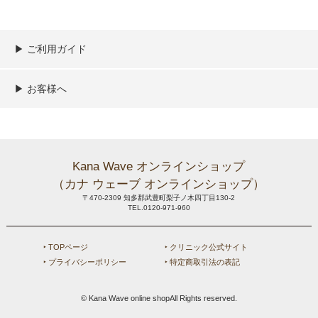
▶︎ ご利用ガイド
ご利用ガイド
決済／配送／送料について
取り扱い商品一覧
顧客情報の取扱について
特定商取引法の表記
▶︎ お客様へ
新規会員登録
MYページ
買い物カゴ
よくあるご質問
メールが届かないお客様へ
お問い合わせ
Kana Wave オンラインショップ
（カナ ウェーブ オンラインショップ）
〒470-2309 知多郡武豊町梨子ノ木四丁目130-2
TEL.0120-971-960
‣ TOPページ
‣ クリニック公式サイト
‣ プライバシーポリシー
‣ 特定商取引法の表記
© Kana Wave online shopAll Rights reserved.