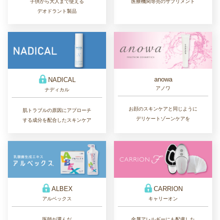
子供から大人まで使える
医療機関専売のサプリメント
デオドラント製品
anowa
NADICAL
アノワ
ナディカル
お顔のスキンケアと同じように
肌トラブルの原因にアプローチ
デリケートゾーンケアを
する成分を配合したスキンケア
ALBEX
CARRION
アルベックス
キャリーオン
医師が選んだ
金属アレルギーにも配慮した