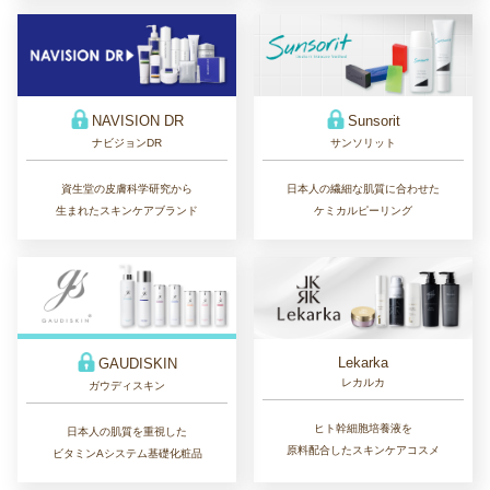
Sunsorit
NAVISION DR
サンソリット
ナビジョンDR
日本人の繊細な肌質に合わせた
資生堂の皮膚科学研究から
ケミカルピーリング
生まれたスキンケアブランド
Lekarka
GAUDISKIN
レカルカ
ガウディスキン
ヒト幹細胞培養液を
日本人の肌質を重視した
原料配合したスキンケアコスメ
ビタミンAシステム基礎化粧品