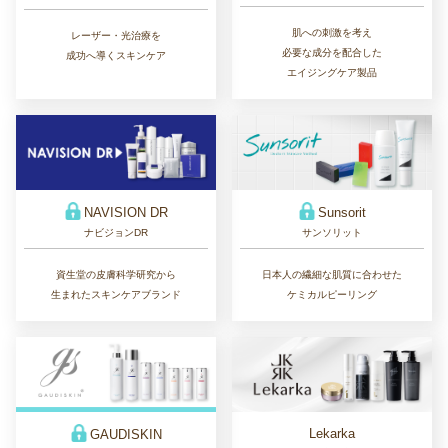
肌への刺激を考え
レーザー・光治療を
必要な成分を配合した
成功へ導くスキンケア
エイジングケア製品
Sunsorit
NAVISION DR
サンソリット
ナビジョンDR
日本人の繊細な肌質に合わせた
資生堂の皮膚科学研究から
ケミカルピーリング
生まれたスキンケアブランド
Lekarka
GAUDISKIN