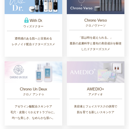
Chrono Verso
With Dr.
クロノヴァーソ
ウィズドクター
「肌は時を超えられる。」
透明感のある肌へと目覚める
最新の皮膚科学と最旬の美容成分を駆使
レチノイド配合ドクターズコスメ
したドクターズコスメ
Chrono Un Deux
AMEDIO+
クロノ アンドゥ
アメディオ
アゼライン酸配合スキンケア
美容液とフェイスマスクの併用で
毛穴・皮脂くりかえすトラブルに。
肌を育てる新しいスキンケア
均一な美しさ、なめらかな肌へ。