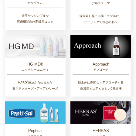
カリグラム
デルファーマ
濃厚かつシンプルな
繰り返し起こる肌トラブルに。
医療機関向け高濃度コスメ
ピーリングで理想の肌へ
Approach
HG MD®
アプローチ
エイチジーエムディ
®︎
肌全体に隙間なくアプローチする
HARG
療法から生まれた
高濃度ピュアビタミンC美容液
薬用ドクターズヘアケアシリーズ
Peptisal
HERRAS