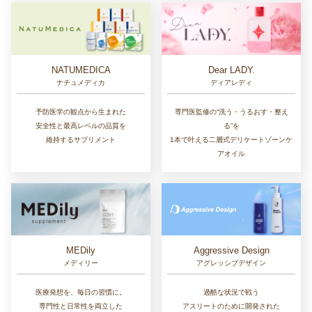
NATUMEDICA
Dear LADY.
ナチュメディカ
ディアレディ
予防医学の観点から生まれた
専門医監修の“洗う・うるおす・整え
安全性と最高レベルの品質を
る”を
維持するサプリメント
1本で叶える二層式デリケートゾーンケ
アオイル
MEDily
Aggressive Design
メディリー
アグレッシブデザイン
医療発想を、毎日の習慣に。
過酷な状況で戦う
専門性と日常性を両立した
アスリートのために開発された