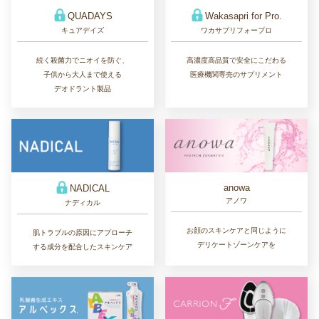
QUADAYS
Wakasapri for Pro.
キュアデイズ
ワカサプリフォープロ
続く殺菌力でニオイを防ぐ、
高濃度高品質で安全にこだわる
子供から大人まで使える
医療機関専売のサプリメント
デオドラント製品
anowa
NADICAL
アノワ
ナディカル
お顔のスキンケアと同じように
肌トラブルの原因にアプローチ
デリケートゾーンケアを
する成分を配合したスキンケア