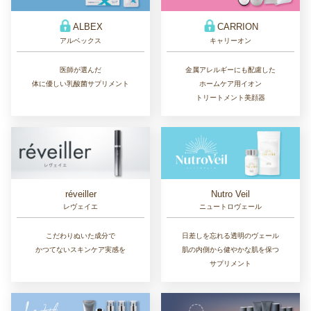
ALBEX
CARRION
アルベックス
キャリーオン
医師が選んだ
金属アレルギーにも配慮した
体に優しい乳酸菌サプリメント
ホームケア用イオン
トリートメント美顔器
réveiller
Nutro Veil
レヴェイエ
ニュートロヴェール
こだわりぬいた成分で
日差しを忘れる透明のヴェール
かつてないスキンケア実感を
肌の内側から健やかな肌を保つ
サプリメント