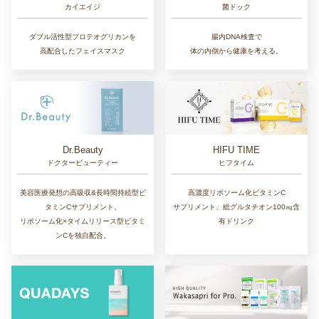
カイエイジ
菌ドック
ダブル活性型プロテオグリカンを
腸内DNA検査で
高配合したフェイスマスク
体の内側から健康を考える。
Dr.Beauty
HIFU TIME
ドクタービューティー
ヒフタイム
美容医療発想の高吸収&長時間持続型ビ
高濃度リポソーム化ビタミンC
タミンCサプリメント。
サプリメント、総グルタチオン100㎎含
リポソーム化×タイムリリース型ビタミ
有ドリンク
ンCを独自配合。