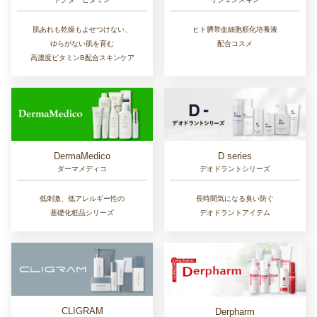
肌あれも乾燥もよせつけない、
ヒト臍帯血細胞順化培養液
ゆらがない肌を育む
配合コスメ
高濃度ビタミンB配合スキンケア
D series
DermaMedico
デオドラントシリーズ
ダーマメディコ
長時間気になる臭い防ぐ
低刺激、低アレルギー性の
デオドラントアイテム
基礎化粧品シリーズ
CLIGRAM
Derpharm