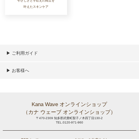
やさしさと手応えの両立を
叶えたスキンケア
▶︎ ご利用ガイド
ご利用ガイド
決済／配送／送料について
取り扱い商品一覧
顧客情報の取扱について
特定商取引法の表記
▶︎ お客様へ
新規会員登録
MYページ
買い物カゴ
よくあるご質問
メールが届かないお客様へ
お問い合わせ
Kana Wave オンラインショップ
（カナ ウェーブ オンラインショップ）
〒470-2309 知多郡武豊町梨子ノ木四丁目130-2
TEL.0120-971-960