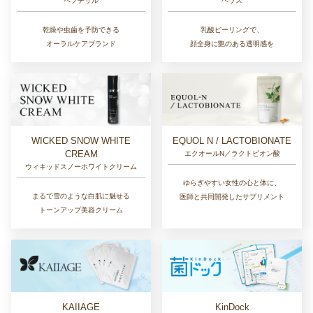
ペプチサル
ヘラス
乾燥や虫歯を予防できる
乳酸ピーリングで、
オーラルケアブランド
顔全身に艶のある透明感を
EQUOL N / LACTOBIONATE
WICKED SNOW WHITE
CREAM
エクオールN／ラクトビオン酸
ウィキッドスノーホワイトクリーム
ゆらぎやすい女性の心と体に、
まるで雪のような白肌に魅せる
医師と共同開発したサプリメント
トーンアップ美容クリーム
KAIIAGE
KinDock