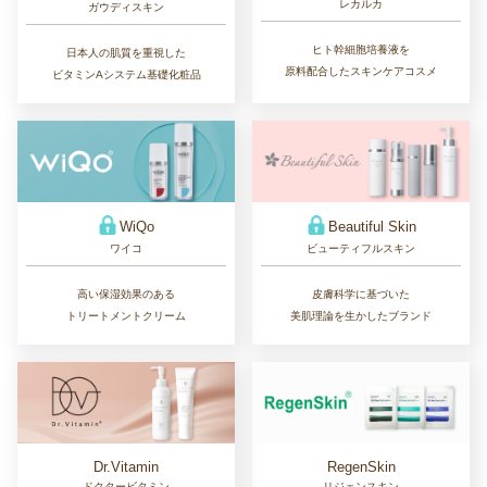
レカルカ
ガウディスキン
ヒト幹細胞培養液を
日本人の肌質を重視した
原料配合したスキンケアコスメ
ビタミンAシステム基礎化粧品
WiQo
Beautiful Skin
ワイコ
ビューティフルスキン
高い保湿効果のある
皮膚科学に基づいた
トリートメントクリーム
美肌理論を生かしたブランド
Dr.Vitamin
RegenSkin
ドクタービタミン
リジェンスキン