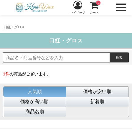
0
マイページ
カート
口紅・グロス
口紅・グロス
1
件
の商品がございます。
人気順
価格が安い順
価格が高い順
新着順
商品名順