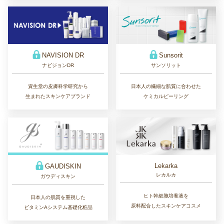
Sunsorit
NAVISION DR
サンソリット
ナビジョンDR
日本人の繊細な肌質に合わせた
資生堂の皮膚科学研究から
ケミカルピーリング
生まれたスキンケアブランド
Lekarka
GAUDISKIN
レカルカ
ガウディスキン
ヒト幹細胞培養液を
日本人の肌質を重視した
原料配合したスキンケアコスメ
ビタミンAシステム基礎化粧品