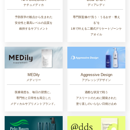
ナチュメディカ
ディアレディ
予防医学の観点から生まれた
専門医監修の“洗う・うるおす・整え
安全性と最高レベルの品質を
る”を
維持するサプリメント
1本で叶える二層式デリケートゾーンケ
アオイル
MEDily
Aggressive Design
メディリー
アグレッシブデザイン
医療発想を、毎日の習慣に。
過酷な状況で戦う
専門性と日常性を両立した
アスリートのために開発された
メディカルサプリメントブランド。
塗り直しのいらない日焼け止め