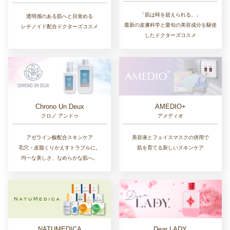
「肌は時を超えられる。」
透明感のある肌へと目覚める
最新の皮膚科学と最旬の美容成分を駆使
レチノイド配合ドクターズコスメ
したドクターズコスメ
Chrono Un Deux
AMEDIO+
クロノ アンドゥ
アメディオ
アゼライン酸配合スキンケア
美容液とフェイスマスクの併用で
毛穴・皮脂くりかえすトラブルに。
肌を育てる新しいスキンケア
均一な美しさ、なめらかな肌へ。
NATUMEDICA
Dear LADY.