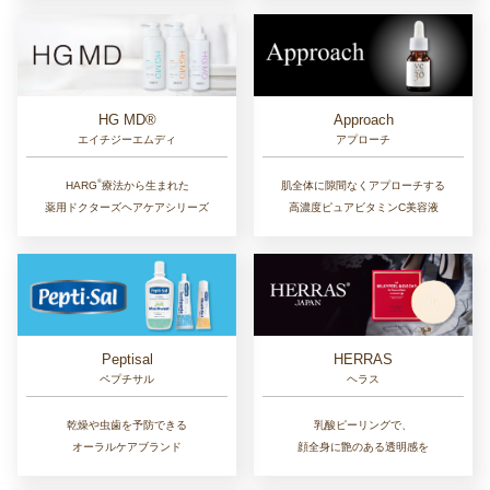
Approach
HG MD®
アプローチ
エイチジーエムディ
®︎
肌全体に隙間なくアプローチする
HARG
療法から生まれた
高濃度ピュアビタミンC美容液
薬用ドクターズヘアケアシリーズ
Peptisal
HERRAS
ペプチサル
ヘラス
乾燥や虫歯を予防できる
乳酸ピーリングで、
オーラルケアブランド
顔全身に艶のある透明感を