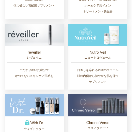
体に優しい乳酸菌サプリメント
ホームケア用イオン
トリートメント美顔器
réveiller
Nutro Veil
レヴェイエ
ニュートロヴェール
こだわりぬいた成分で
日差しを忘れる透明のヴェール
かつてないスキンケア実感を
肌の内側から健やかな肌を保つ
サプリメント
Chrono Verso
With Dr.
クロノヴァーソ
ウィズドクター