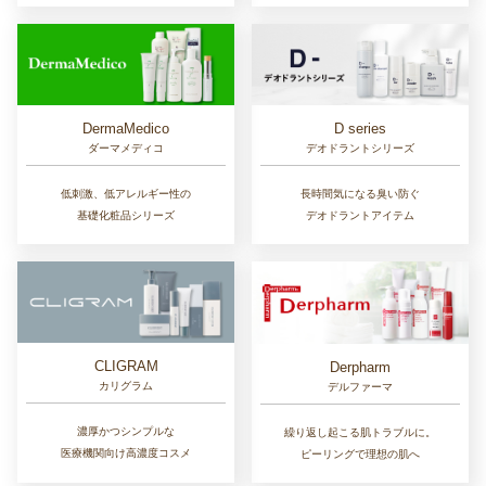
D series
DermaMedico
デオドラントシリーズ
ダーマメディコ
長時間気になる臭い防ぐ
低刺激、低アレルギー性の
デオドラントアイテム
基礎化粧品シリーズ
CLIGRAM
Derpharm
カリグラム
デルファーマ
濃厚かつシンプルな
繰り返し起こる肌トラブルに。
医療機関向け高濃度コスメ
ピーリングで理想の肌へ