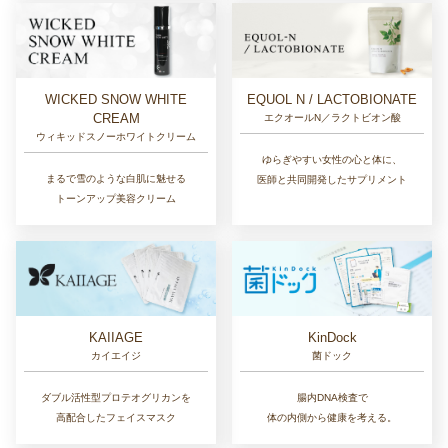
EQUOL N / LACTOBIONATE
WICKED SNOW WHITE
CREAM
エクオールN／ラクトビオン酸
ウィキッドスノーホワイトクリーム
ゆらぎやすい女性の心と体に、
まるで雪のような白肌に魅せる
医師と共同開発したサプリメント
トーンアップ美容クリーム
KAIIAGE
KinDock
カイエイジ
菌ドック
ダブル活性型プロテオグリカンを
腸内DNA検査で
高配合したフェイスマスク
体の内側から健康を考える。