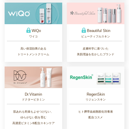
WiQo
Beautiful Skin
ワイコ
ビューティフルスキン
高い保湿効果のある
皮膚科学に基づいた
トリートメントクリーム
美肌理論を生かしたブランド
Dr.Vitamin
RegenSkin
ドクタービタミン
リジェンスキン
肌あれも乾燥もよせつけない、
ヒト臍帯血細胞順化培養液
ゆらがない肌を育む
配合コスメ
高濃度ビタミンB配合スキンケア