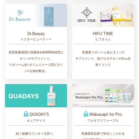
Dr.Beauty
HIFU TIME
ドクタービューティー
ヒフタイム
美容医療発想の高吸収&長時間持続型ビ
高濃度リポソーム化ビタミンC
タミンCサプリメント。
サプリメント、総グルタチオン100㎎含
リポソーム化×タイムリリース型ビタミ
有ドリンク
ンCを独自配合。
QUADAYS
Wakasapri for Pro.
キュアデイズ
ワカサプリフォープロ
続く殺菌力でニオイを防ぐ、
高濃度高品質で安全にこだわる