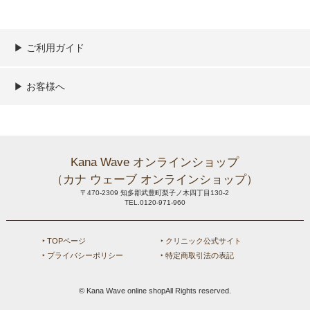
▶︎ ご利用ガイド
ご利用ガイド
決済／配送／送料について
取り扱い商品一覧
顧客情報の取扱について
特定商取引法の表記
▶︎ お客様へ
新規会員登録
MYページ
買い物カゴ
よくあるご質問
メールが届かないお客様へ
お問い合わせ
Kana Wave オンラインショップ
（カナ ウェーブ オンラインショップ）
〒470-2309 知多郡武豊町梨子ノ木四丁目130-2
TEL.0120-971-960
‣ TOPページ
‣ クリニック公式サイト
‣ プライバシーポリシー
‣ 特定商取引法の表記
© Kana Wave online shopAll Rights reserved.