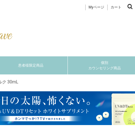
Myページ
カート
個別
患者様限定商品
カウンセリング商品
 30mL