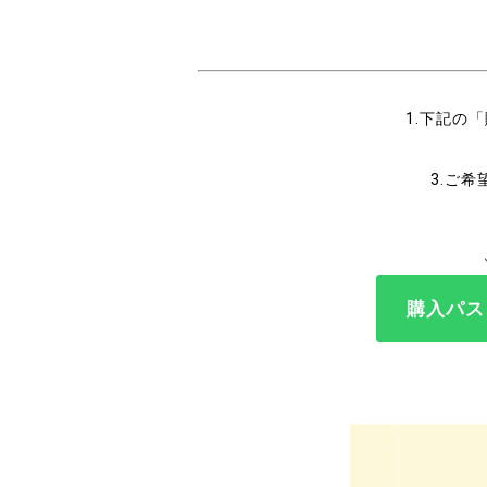
1.下記の
3.ご
購入パス