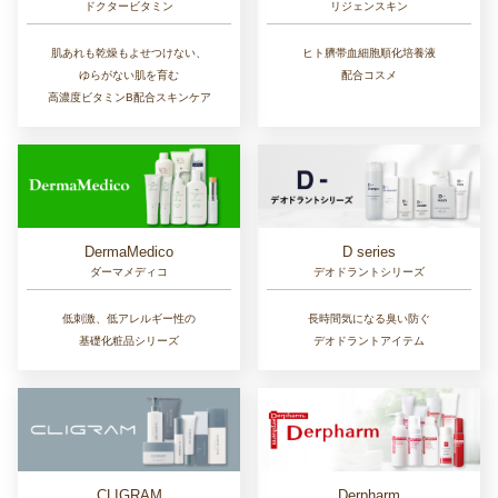
ドクタービタミン
リジェンスキン
肌あれも乾燥もよせつけない、
ヒト臍帯血細胞順化培養液
ゆらがない肌を育む
配合コスメ
高濃度ビタミンB配合スキンケア
D series
DermaMedico
デオドラントシリーズ
ダーマメディコ
長時間気になる臭い防ぐ
低刺激、低アレルギー性の
デオドラントアイテム
基礎化粧品シリーズ
CLIGRAM
Derpharm