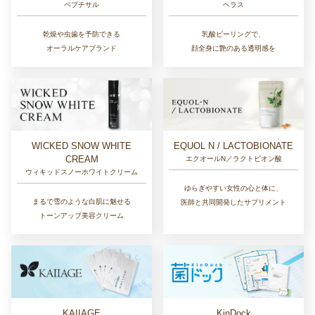
ペプチサル
ヘラス
乾燥や虫歯を予防できる
乳酸ピーリングで、
オーラルケアブランド
顔全身に艶のある透明感を
EQUOL N / LACTOBIONATE
WICKED SNOW WHITE
CREAM
エクオールN／ラクトビオン酸
ウィキッドスノーホワイトクリーム
ゆらぎやすい女性の心と体に、
まるで雪のような白肌に魅せる
医師と共同開発したサプリメント
トーンアップ美容クリーム
KAIIAGE
KinDock