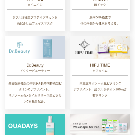
カイエイジ
菌ドック
ダブル活性型プロテオグリカンを
腸内DNA検査で
高配合したフェイスマスク
体の内側から健康を考える。
Dr.Beauty
HIFU TIME
ドクタービューティー
ヒフタイム
美容医療発想の高吸収&長時間持続型ビ
高濃度リポソーム化ビタミンC
タミンCサプリメント。
サプリメント、総グルタチオン100㎎含
リポソーム化×タイムリリース型ビタミ
有ドリンク
ンCを独自配合。