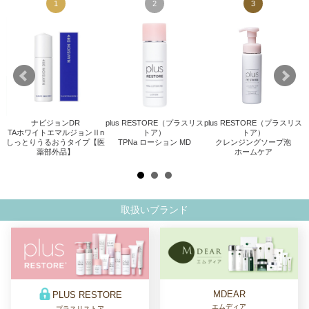
1
2
3
ナビジョンDR
plus RESTORE（プラスリス
plus RESTORE（プラスリス
TAホワイトエマルジョンⅡn
トア）
トア）
.
しっとりうるおうタイプ【医
TPNa ローション MD
クレンジングソープ泡
薬部外品】
ホームケア
取扱いブランド
MDEAR
PLUS RESTORE
エムディア
プラスリストア