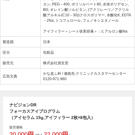
カン, PEG－400, ポリソルベート80, 水添ポリデセン,
BG, オレイン酸ソルビタン, (アクリレーツ／アクリル
酸アルキル(C10－30))クロスポリマー, 水酸化K, EDTA
－2Na, トコフェロール, フェノキシエタノール
アイフィラー＜シート状美容液＞：ヒアルロン酸Na
製造国
日本
区分
化粧品
販売元
株式会社資生堂
かな皮ふ科 / 連絡先:クリニックカスタマーセンター
広告文責
0120-971-960
ナビジョンDR
フォーカスアイプログラム
（アイセラム 15g,アイフィラー 2枚×8包入）
販売価格
20,000
円
22,000
円