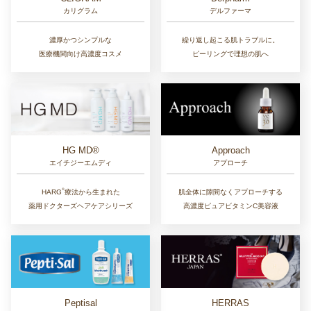
カリグラム
デルファーマ
濃厚かつシンプルな
繰り返し起こる肌トラブルに。
医療機関向け高濃度コスメ
ピーリングで理想の肌へ
Approach
HG MD®
アプローチ
エイチジーエムディ
®︎
肌全体に隙間なくアプローチする
HARG
療法から生まれた
高濃度ピュアビタミンC美容液
薬用ドクターズヘアケアシリーズ
Peptisal
HERRAS