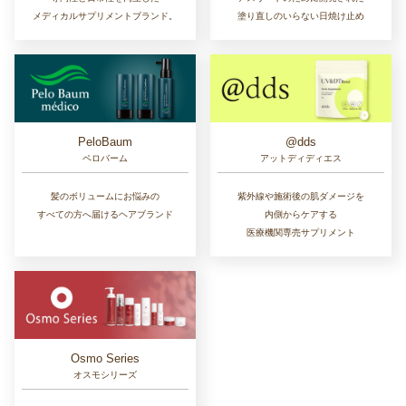
メディカルサプリメントブランド。
塗り直しのいらない日焼け止め
PeloBaum
@dds
ペロバーム
アットディディエス
髪のボリュームにお悩みの
紫外線や施術後の肌ダメージを
すべての方へ届けるヘアブランド
内側からケアする
医療機関専売サプリメント
Osmo Series
オスモシリーズ