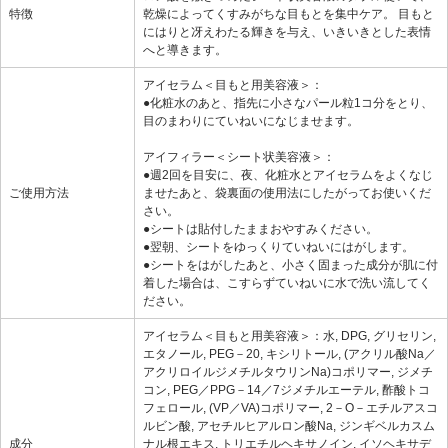
特徴
乾燥によってくすみがちな目もとを集中ケア。 目もと
にはりと冴えわたる輝きを与え、いきいきとした表情
へと導きます。
アイセラム＜目もと用美容液＞：
●化粧水のあと、指先に小さなパール粒1コ分をとり、
目のまわりにていねいになじませます。
アイフィラー＜シート状美容液＞：
●週2回を目安に、夜、化粧水とアイセラムをよくなじ
ご使用方法
ませたあと、袋裏面の使用法にしたがってお使いくだ
さい。
●シートは貼付したままおやすみください。
●翌朝、シートをゆっくりていねいにはがします。
●シートをはがしたあと、小さく固まった成分が肌に付
着した場合は、こすらずていねいに水で洗い流してく
ださい。
アイセラム＜目もと用美容液＞：水, DPG, グリセリン,
エタノール, PEG－20, キシリトール, (アクリル酸Na／
アクリロイルジメチルタウリンNa)コポリマー, ジメチ
コン, PEG／PPG－14／7ジメチルエーテル, 酢酸トコ
フェロール, (VP／VA)コポリマー, 2－O－エチルアスコ
ルビン酸, アセチルヒアルロン酸Na, ジンギベルカスム
成分
ナル根エキス, トリエチルヘキサノイン, イソヘキサデ