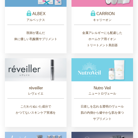
ALBEX
CARRION
アルベックス
キャリーオン
医師が選んだ
金属アレルギーにも配慮した
体に優しい乳酸菌サプリメント
ホームケア用イオン
トリートメント美顔器
réveiller
Nutro Veil
レヴェイエ
ニュートロヴェール
こだわりぬいた成分で
日差しを忘れる透明のヴェール
かつてないスキンケア実感を
肌の内側から健やかな肌を保つ
サプリメント