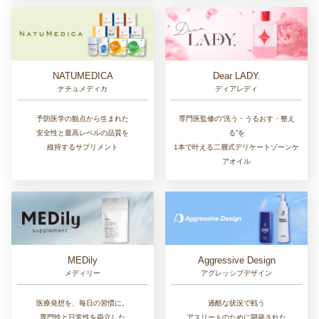
NATUMEDICA
Dear LADY.
ナチュメディカ
ディアレディ
予防医学の観点から生まれた
専門医監修の“洗う・うるおす・整え
安全性と最高レベルの品質を
る”を
維持するサプリメント
1本で叶える二層式デリケートゾーンケ
アオイル
MEDily
Aggressive Design
メディリー
アグレッシブデザイン
医療発想を、毎日の習慣に。
過酷な状況で戦う
専門性と日常性を両立した
アスリートのために開発された