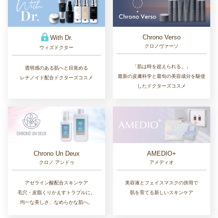
Chrono Verso
With Dr.
クロノヴァーソ
ウィズドクター
「肌は時を超えられる。」
透明感のある肌へと目覚める
最新の皮膚科学と最旬の美容成分を駆使
レチノイド配合ドクターズコスメ
したドクターズコスメ
Chrono Un Deux
AMEDIO+
クロノ アンドゥ
アメディオ
アゼライン酸配合スキンケア
美容液とフェイスマスクの併用で
毛穴・皮脂くりかえすトラブルに。
肌を育てる新しいスキンケア
均一な美しさ、なめらかな肌へ。