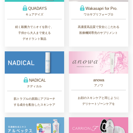
QUADAYS
Wakasapri for Pro.
キュアデイズ
ワカサプリフォープロ
続く殺菌力でニオイを防ぐ、
高濃度高品質で安全にこだわる
子供から大人まで使える
医療機関専売のサプリメント
デオドラント製品
anowa
NADICAL
アノワ
ナディカル
お顔のスキンケアと同じように
肌トラブルの原因にアプローチ
デリケートゾーンケアを
する成分を配合したスキンケア