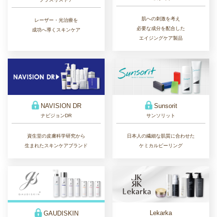
肌への刺激を考え
レーザー・光治療を
必要な成分を配合した
成功へ導くスキンケア
エイジングケア製品
Sunsorit
NAVISION DR
サンソリット
ナビジョンDR
日本人の繊細な肌質に合わせた
資生堂の皮膚科学研究から
ケミカルピーリング
生まれたスキンケアブランド
Lekarka
GAUDISKIN