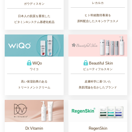
レカルカ
ガウディスキン
ヒト幹細胞培養液を
日本人の肌質を重視した
原料配合したスキンケアコスメ
ビタミンAシステム基礎化粧品
WiQo
Beautiful Skin
ワイコ
ビューティフルスキン
高い保湿効果のある
皮膚科学に基づいた
トリートメントクリーム
美肌理論を生かしたブランド
Dr.Vitamin
RegenSkin