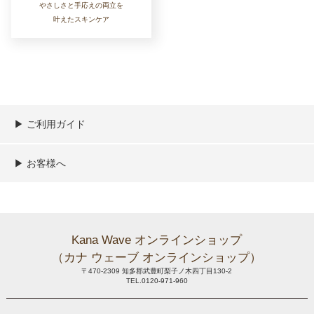
やさしさと手応えの両立を
叶えたスキンケア
▶︎ ご利用ガイド
ご利用ガイド
決済／配送／送料について
取り扱い商品一覧
顧客情報の取扱について
特定商取引法の表記
▶︎ お客様へ
新規会員登録
MYページ
買い物カゴ
よくあるご質問
メールが届かないお客様へ
お問い合わせ
Kana Wave オンラインショップ
（カナ ウェーブ オンラインショップ）
〒470-2309 知多郡武豊町梨子ノ木四丁目130-2
TEL.0120-971-960