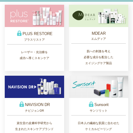
MDEAR
PLUS RESTORE
エムディア
プラスリストア
肌への刺激を考え
レーザー・光治療を
必要な成分を配合した
成功へ導くスキンケア
エイジングケア製品
Sunsorit
NAVISION DR
サンソリット
ナビジョンDR
日本人の繊細な肌質に合わせた
資生堂の皮膚科学研究から
ケミカルピーリング
生まれたスキンケアブランド