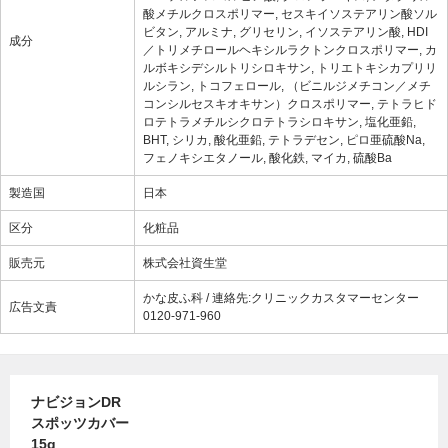
酸メチルクロスポリマー, セスキイソステアリン酸ソル
ビタン, アルミナ, グリセリン, イソステアリン酸, HDI
成分
／トリメチロールヘキシルラクトンクロスポリマー, カ
ルボキシデシルトリシロキサン, トリエトキシカプリリ
ルシラン, トコフェロール, （ビニルジメチコン／メチ
コンシルセスキオキサン）クロスポリマー, テトラヒド
ロテトラメチルシクロテトラシロキサン, 塩化亜鉛,
BHT, シリカ, 酸化亜鉛, テトラデセン, ピロ亜硫酸Na,
フェノキシエタノール, 酸化鉄, マイカ, 硫酸Ba
製造国
日本
区分
化粧品
販売元
株式会社資生堂
かな皮ふ科 / 連絡先:クリニックカスタマーセンター
広告文責
0120-971-960
ナビジョンDR
スポッツカバー
15g