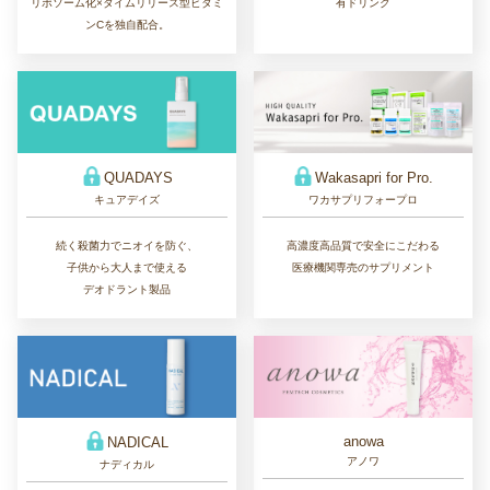
リポソーム化×タイムリリース型ビタミ
有ドリンク
ンCを独自配合。
QUADAYS
Wakasapri for Pro.
キュアデイズ
ワカサプリフォープロ
続く殺菌力でニオイを防ぐ、
高濃度高品質で安全にこだわる
子供から大人まで使える
医療機関専売のサプリメント
デオドラント製品
anowa
NADICAL
アノワ
ナディカル