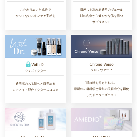
こだわりぬいた成分で
日差しを忘れる透明のヴェール
かつてないスキンケア実感を
肌の内側から健やかな肌を保つ
サプリメント
Chrono Verso
With Dr.
クロノヴァーソ
ウィズドクター
「肌は時を超えられる。」
透明感のある肌へと目覚める
最新の皮膚科学と最旬の美容成分を駆使
レチノイド配合ドクターズコスメ
したドクターズコスメ