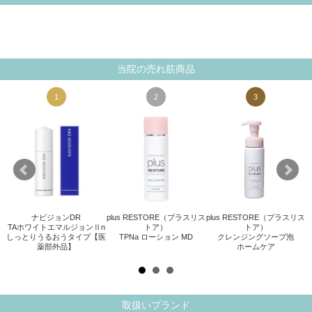
当院の売れ筋商品
1
2
3
ナビジョンDR
plus RESTORE（プラスリス
plus RESTORE（プラスリス
TAホワイトエマルジョンⅡn
トア）
トア）
.
しっとりうるおうタイプ【医
TPNa ローション MD
クレンジングソープ泡
薬部外品】
ホームケア
取扱いブランド