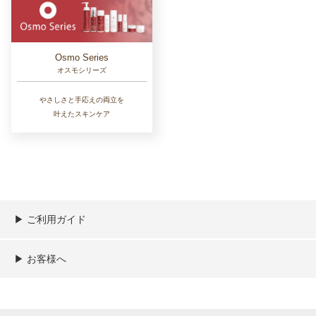
Osmo Series
オスモシリーズ
やさしさと手応えの両立を
叶えたスキンケア
▶︎ ご利用ガイド
ご利用ガイド
決済／配送／送料について
取り扱い商品一覧
顧客情報の取扱について
特定商取引法の表記
▶︎ お客様へ
新規会員登録
MYページ
買い物カゴ
よくあるご質問
メールが届かないお客様へ
お問い合わせ