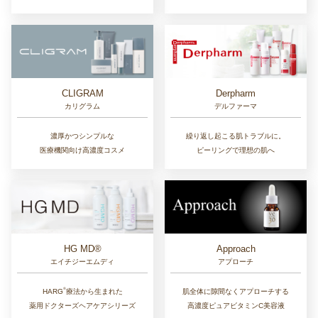
CLIGRAM
Derpharm
カリグラム
デルファーマ
濃厚かつシンプルな
繰り返し起こる肌トラブルに。
医療機関向け高濃度コスメ
ピーリングで理想の肌へ
Approach
HG MD®
アプローチ
エイチジーエムディ
®︎
肌全体に隙間なくアプローチする
HARG
療法から生まれた
高濃度ピュアビタミンC美容液
薬用ドクターズヘアケアシリーズ