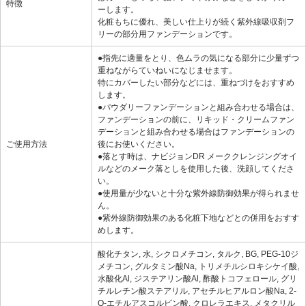
特徴
ーします。
化粧もちに優れ、美しい仕上りが続く紫外線吸収剤フ
リーの部分用ファンデーションです。
●指先に適量をとり、色ムラの気になる部分に少量ずつ
重ねながらていねいになじませます。
特にカバーしたい部分などには、重ねづけをおすすめ
します。
●パウダリーファンデーションと組み合わせる場合は、
ファンデーションの前に、リキッド・クリームファン
デーションと組み合わせる場合はファンデーションの
ご使用方法
後にお使いください。
●落とす時は、ナビジョンDR メーククレンジングオイ
ルなどのメーク落としを使用した後、洗顔してくださ
い。
●使用量が少ないと十分な紫外線防御効果が得られませ
ん。
●紫外線防御効果のある化粧下地などとの併用をおすす
めします。
酸化チタン, 水, シクロメチコン, タルク, BG, PEG-10ジ
メチコン, グルタミン酸Na, トリメチルシロキシケイ酸,
水酸化Al, ジステアリン酸Al, 酢酸トコフェロール, グリ
チルレチン酸ステアリル, アセチルヒアルロン酸Na, 2-
O-エチルアスコルビン酸, クロレラエキス, メタクリル