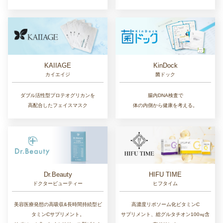
KAIIAGE
KinDock
カイエイジ
菌ドック
ダブル活性型プロテオグリカンを
腸内DNA検査で
高配合したフェイスマスク
体の内側から健康を考える。
Dr.Beauty
HIFU TIME
ドクタービューティー
ヒフタイム
美容医療発想の高吸収&長時間持続型ビ
高濃度リポソーム化ビタミンC
タミンCサプリメント。
サプリメント、総グルタチオン100㎎含