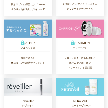
お顔のスキンケアと同じように
肌トラブルの原因にアプローチ
デリケートゾーンケアを
する成分を配合したスキンケア
ALBEX
CARRION
アルベックス
キャリーオン
医師が選んだ
金属アレルギーにも配慮した
体に優しい乳酸菌サプリメント
ホームケア用イオン
トリートメント美顔器
réveiller
Nutro Veil
レヴェイエ
ニュートロヴェール