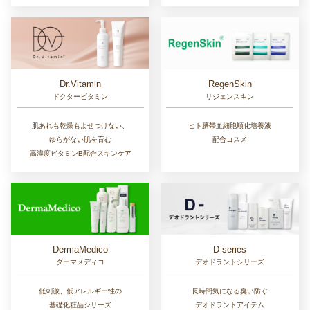
Dr.Vitamin
RegenSkin
ドクタービタミン
リジェンスキン
肌あれも乾燥もよせつけない、
ヒト臍帯血細胞順化培養液
ゆらがない肌を育む
配合コスメ
高濃度ビタミンB配合スキンケア
D series
DermaMedico
デオドラントシリーズ
ダーマメディコ
長時間気になる臭い防ぐ
低刺激、低アレルギー性の
デオドラントアイテム
基礎化粧品シリーズ