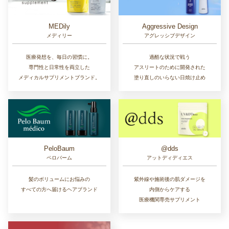
MEDily
Aggressive Design
メディリー
アグレッシブデザイン
医療発想を、毎日の習慣に。
過酷な状況で戦う
専門性と日常性を両立した
アスリートのために開発された
メディカルサプリメントブランド。
塗り直しのいらない日焼け止め
PeloBaum
@dds
ペロバーム
アットディディエス
髪のボリュームにお悩みの
紫外線や施術後の肌ダメージを
すべての方へ届けるヘアブランド
内側からケアする
医療機関専売サプリメント