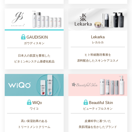
Lekarka
GAUDISKIN
レカルカ
ガウディスキン
ヒト幹細胞培養液を
日本人の肌質を重視した
原料配合したスキンケアコスメ
ビタミンAシステム基礎化粧品
WiQo
Beautiful Skin
ワイコ
ビューティフルスキン
高い保湿効果のある
皮膚科学に基づいた
トリートメントクリーム
美肌理論を生かしたブランド