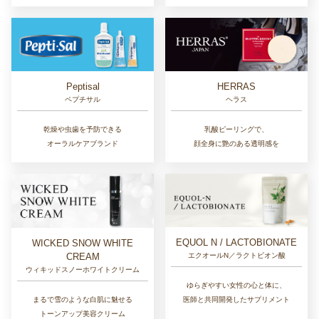
Peptisal
HERRAS
ペプチサル
ヘラス
乾燥や虫歯を予防できる
乳酸ピーリングで、
オーラルケアブランド
顔全身に艶のある透明感を
EQUOL N / LACTOBIONATE
WICKED SNOW WHITE
CREAM
エクオールN／ラクトビオン酸
ウィキッドスノーホワイトクリーム
ゆらぎやすい女性の心と体に、
まるで雪のような白肌に魅せる
医師と共同開発したサプリメント
トーンアップ美容クリーム