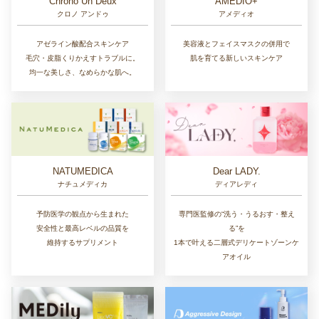
Chrono Un Deux
AMEDIO+
クロノ アンドゥ
アメディオ
アゼライン酸配合スキンケア
美容液とフェイスマスクの併用で
毛穴・皮脂くりかえすトラブルに。
肌を育てる新しいスキンケア
均一な美しさ、なめらかな肌へ。
NATUMEDICA
Dear LADY.
ナチュメディカ
ディアレディ
予防医学の観点から生まれた
専門医監修の“洗う・うるおす・整え
安全性と最高レベルの品質を
る”を
維持するサプリメント
1本で叶える二層式デリケートゾーンケ
アオイル