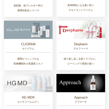
長時間気になる臭い防ぐ
低刺激、低アレルギー性の
デオドラントアイテム
基礎化粧品シリーズ
CLIGRAM
Derpharm
カリグラム
デルファーマ
濃厚かつシンプルな
繰り返し起こる肌トラブルに。
医療機関向け高濃度コスメ
ピーリングで理想の肌へ
Approach
HG MD®
アプローチ
エイチジーエムディ