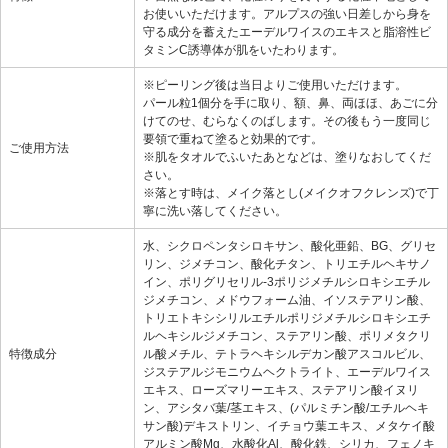
お使いいただけます。アルプスの強い日差しから身を
守る成分を蓄えたエーデルワイスのエキスと脂溶性ビ
タミンC誘導体が肌をいたわります。
※ピーリング後は当日よりご使用いただけます。
パール粒1個分を手に取り、額、鼻、両ほほ、あごに分
けてのせ、むらなくのばします。その後もう一度同じ
要領で重ねて塗ると効果的です。
ご使用方法
※肌をタオルでふいたあとなどは、塗りなおしてくだ
さい。
※落とす時は、メイク落とし(メイクオフクレンズ)で丁
寧に洗い落してください。
水、シクロペンタシロキサン、酸化亜鉛、BG、グリセ
リン、ジメチコン、酸化チタン、トリエチルヘキサノ
イン、ポリグリセリル-3ポリジメチルシロキシエチル
ジメチコン、メドウフォーム油、イソステアリン酸、
トリエトキシシリルエチルポリジメチルシロキシエチ
ルヘキシルジメチコン、ステアリン酸、ポリメタクリ
特徴成分
ル酸メチル、テトラヘキシルデカン酸アスコルビル、
ジステアルジモニウムヘクトライト、エーデルワイス
エキス、ローズマリーエキス、ステアリン酸イヌリ
ン、アシタバ葉/茎エキス、(パルミチン酸/エチルヘキ
サン酸)デキストリン、イチョウ葉エキス、メタケイ酸
アルミン酸Mg、水酸化Al、酸化鉄、シリカ、フェノキ