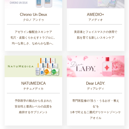
Chrono Un Deux
AMEDIO+
クロノ アンドゥ
アメディオ
アゼライン酸配合スキンケア
美容液とフェイスマスクの併用で
毛穴・皮脂くりかえすトラブルに。
肌を育てる新しいスキンケア
均一な美しさ、なめらかな肌へ。
NATUMEDICA
Dear LADY.
ナチュメディカ
ディアレディ
予防医学の観点から生まれた
専門医監修の“洗う・うるおす・整え
安全性と最高レベルの品質を
る”を
維持するサプリメント
1本で叶える二層式デリケートゾーンケ
アオイル