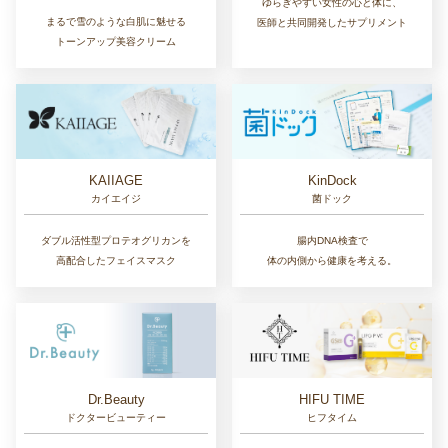
ゆらぎやすい女性の心と体に、
まるで雪のような白肌に魅せる
医師と共同開発したサプリメント
トーンアップ美容クリーム
KAIIAGE
KinDock
カイエイジ
菌ドック
ダブル活性型プロテオグリカンを
腸内DNA検査で
高配合したフェイスマスク
体の内側から健康を考える。
Dr.Beauty
HIFU TIME
ドクタービューティー
ヒフタイム