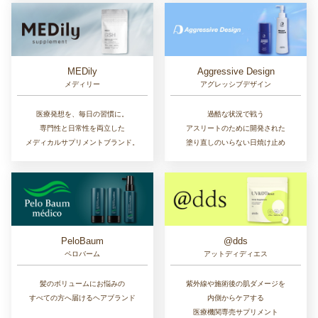
MEDily
Aggressive Design
メディリー
アグレッシブデザイン
医療発想を、毎日の習慣に。
過酷な状況で戦う
専門性と日常性を両立した
アスリートのために開発された
メディカルサプリメントブランド。
塗り直しのいらない日焼け止め
PeloBaum
@dds
ペロバーム
アットディディエス
髪のボリュームにお悩みの
紫外線や施術後の肌ダメージを
すべての方へ届けるヘアブランド
内側からケアする
医療機関専売サプリメント