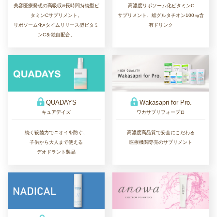
美容医療発想の高吸収&長時間持続型ビ
高濃度リポソーム化ビタミンC
タミンCサプリメント。
サプリメント、総グルタチオン100㎎含
リポソーム化×タイムリリース型ビタミ
有ドリンク
ンCを独自配合。
QUADAYS
Wakasapri for Pro.
キュアデイズ
ワカサプリフォープロ
続く殺菌力でニオイを防ぐ、
高濃度高品質で安全にこだわる
子供から大人まで使える
医療機関専売のサプリメント
デオドラント製品