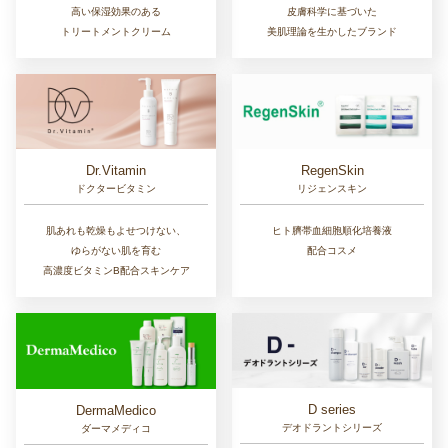
高い保湿効果のある
皮膚科学に基づいた
トリートメントクリーム
美肌理論を生かしたブランド
Dr.Vitamin
RegenSkin
ドクタービタミン
リジェンスキン
肌あれも乾燥もよせつけない、
ヒト臍帯血細胞順化培養液
ゆらがない肌を育む
配合コスメ
高濃度ビタミンB配合スキンケア
D series
DermaMedico
デオドラントシリーズ
ダーマメディコ