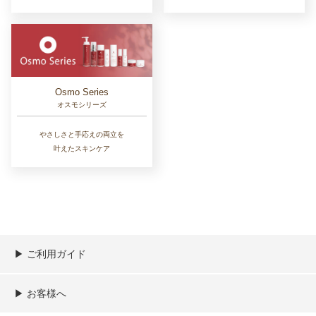
Osmo Series
オスモシリーズ
やさしさと手応えの両立を
叶えたスキンケア
▶︎ ご利用ガイド
ご利用ガイド
決済／配送／送料について
取り扱い商品一覧
顧客情報の取扱について
特定商取引法の表記
▶︎ お客様へ