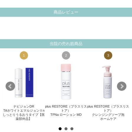
商品レビュー
当院の売れ筋商品
1
2
3
ナビジョンDR
plus RESTORE（プラスリス
plus RESTORE（プラスリス
TAホワイトエマルジョンⅡn
トア）
トア）
.
しっとりうるおうタイプ【医
TPNa ローション MD
クレンジングソープ泡
薬部外品】
ホームケア