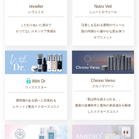
réveiller
Nutro Veil
レヴェイエ
ニュートロヴェール
こだわりぬいた成分で
日差しを忘れる透明のヴェール
かつてないスキンケア実感を
肌の内側から健やかな肌を保つ
サプリメント
Chrono Verso
With Dr.
クロノヴァーソ
ウィズドクター
「肌は時を超えられる。」
透明感のある肌へと目覚める
最新の皮膚科学と最旬の美容成分を駆使
レチノイド配合ドクターズコスメ
したドクターズコスメ