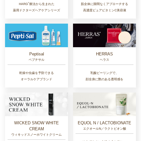
®︎
肌全体に隙間なくアプローチする
HARG
療法から生まれた
高濃度ピュアビタミンC美容液
薬用ドクターズヘアケアシリーズ
Peptisal
HERRAS
ペプチサル
ヘラス
乾燥や虫歯を予防できる
乳酸ピーリングで、
オーラルケアブランド
顔全身に艶のある透明感を
EQUOL N / LACTOBIONATE
WICKED SNOW WHITE
CREAM
エクオールN／ラクトビオン酸
ウィキッドスノーホワイトクリーム