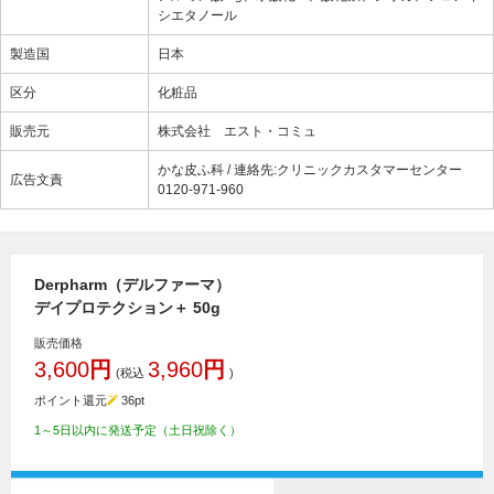
シエタノール
製造国
日本
区分
化粧品
販売元
株式会社 エスト・コミュ
かな皮ふ科 / 連絡先:クリニックカスタマーセンター
広告文責
0120-971-960
Derpharm（デルファーマ）
デイプロテクション＋ 50g
販売価格
3,600
円
3,960
円
(税込
)
ポイント還元
36
pt
1～5日以内に発送予定（土日祝除く）