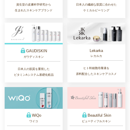
日本人の繊細な肌質に合わせた
資生堂の皮膚科学研究から
ケミカルピーリング
生まれたスキンケアブランド
Lekarka
GAUDISKIN
レカルカ
ガウディスキン
ヒト幹細胞培養液を
日本人の肌質を重視した
原料配合したスキンケアコスメ
ビタミンAシステム基礎化粧品
WiQo
Beautiful Skin
ワイコ
ビューティフルスキン